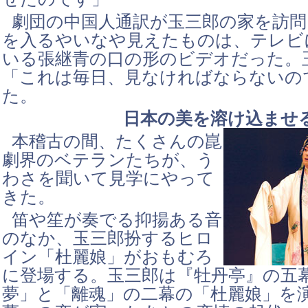
劇団の中国人通訳が玉三郎の家を訪問
を入るやいなや見えたものは、テレビ
いる張継青の口の形のビデオだった。
「これは毎日、見なければならないの
た。
日本の美を溶け込ませ
本稽古の間、たくさんの崑
劇界のベテランたちが、う
わさを聞いて見学にやって
きた。
笛や笙が奏でる抑揚ある音
のなか、玉三郎扮するヒロ
イン「杜麗娘」がおもむろ
に登場する。玉三郎は『牡丹亭』の五
夢」と「離魂」の二幕の「杜麗娘」を