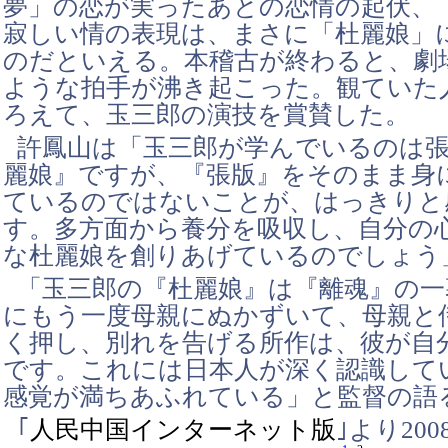
夢」の恋が実ったあとの恋情の起伏、
寂しい情の表現は、まさに「杜麗娘」
のだといえる。本稽古が終わると、劇
ような拍手が沸き起こった。観ていた
ろえて、玉三郎の演技を賞賛した。
許鳳山は「玉三郎が学んでいるのは
麗娘』ですが、『張版』をそのまま身
ているのではないことが、はっきりと
す。多方面から養分を吸収し、自分の
な杜麗娘を創りあげているのでしょう
「玉三郎の『杜麗娘』は『離魂』の一
にもう一度母親にぬかずいて、母親と
く押し、別れを告げる所作は、彼が自
です。これには日本人が深く認識して
感覚が満ちあふれている」と監督の語
｢
人民中国インターネット版
｣より200