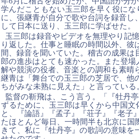
年6月に稽古を始めたが、中国語が分
学んだこともない玉三郎を早く役にな
に、張継青が自分で歌や台詞を録音し
して日本に送り、玉三郎に学ばせた。
玉三郎は録音やビデオを無理やり記
り返した。仕事と睡眠の時間以外、彼
間、録音を聞いていた。稽古の成果は
郎の進歩はとても速かった。また登場
解や競演の役者、音楽との調和も素晴
継青は「舞台での玉三郎の芝居で、他
ちがみな未熟に見えた」と言っている
監督の靳飛は、こう言う。「『牡丹
ずるために、玉三郎は早くから中国文
と、『論語』『孟子』『荘子』『老子
たほとんど毎日、一時間半も北京に国
きて、私に『牡丹亭』の歌詞の意味を
せたのです」