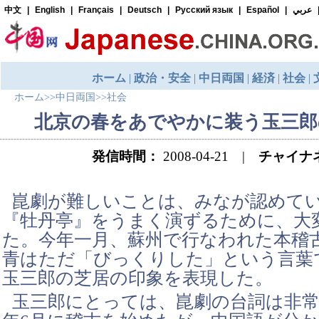
ホーム
>>
中日両国
>>
社会
北京の春をあでやかに装う玉三郎
発信時間：
2008-04-21 |
チャイナ
崑劇が難しいことは、みなが認めて
『牡丹亭』をうまく演ずるために、大
た。今年一月、蘇州で行なわれた本稽
青はただ「びっくりした」という言葉
玉三郎の芝居の印象を表現した。
玉三郎にとっては、崑劇の台詞は非