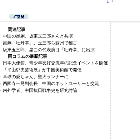
1
2
関連記事
·
中国の昆劇、坂東玉三郎さんと共演
·
昆劇「牡丹亭」、玉三郎ら蘇州で稽古
·
坂東玉三郎、昆曲の代表演目「牡丹亭」に出演
同コラムの最新記事
·
日本大使館、青少年友好交流年の記念イベントを開催
·
「平山郁夫芸術展」が中国美術館で開催
·
卓球の愛ちゃん、聖火ランナーに
·
西園寺一晃副会長、中国のネットユーザーと交流
·
内外学者、中国抗日戦争史を研究討論