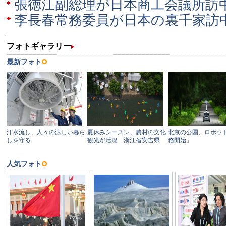
張徳江副総理が日本商工会議所訪
李長春常務委員が日本の裏千家訪