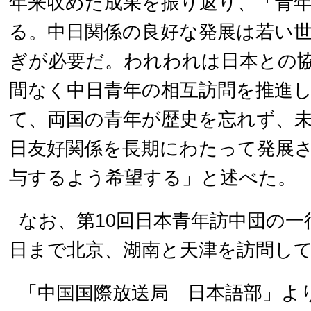
年来収めた成果を振り返り、「青
る。中日関係の良好な発展は若い
ぎが必要だ。われわれは日本との
間なく中日青年の相互訪問を推進
て、両国の青年が歴史を忘れず、
日友好関係を長期にわたって発展
与するよう希望する」と述べた。
なお、第10回日本青年訪中団の一行
日まで北京、湖南と天津を訪問し
「中国国際放送局 日本語部」