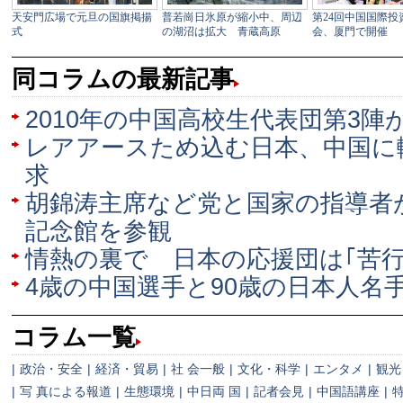
同コラムの最新記事
2010年の中国高校生代表団第3陣
レアアースため込む日本、中国に
求
胡錦涛主席など党と国家の指導者
記念館を参観
情熱の裏で 日本の応援団は｢苦行
4歳の中国選手と90歳の日本人名
コラム一覧
|
政治・安全
|
経済・貿易
|
社 会一般
|
文化・科学
|
エンタメ
|
観光
|
写 真による報道
|
生態環境
|
中日両 国
|
記者会見
|
中国語講座
|