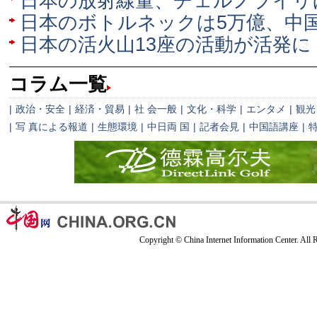
日本の放射線量、チェルノブイリ
日本のボトルネックは5万億、中
日本の活火山13座の活動が活発に
コラム一覧
|
政治・安全
|
経済・貿易
|
社 会一般
|
文化・科学
|
エンタメ
|
観光
|
写 真による報道
|
生態環境
|
中日両 国
|
記者会見
|
中国語講座
|