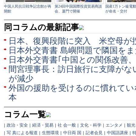
同コラムの最新記事
日本、復興段階に突入 米空母が
日本外交青書 島嶼問題で隣国を
日本外交青書｢中国との関係改善、
間宮理事長：訪日旅行に支障がな
が減少
外国の援助を受けるのに慣れてい
本
コラム一覧
|
政治・安全
|
経済・貿易
|
社 会一般
|
文化・科学
|
エンタメ
|
観光
|
写 真による報道
|
生態環境
|
中日両 国
|
記者会見
|
中国語講座
|