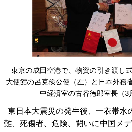
東京の成田空港で、物資の引き渡し
大使館の呂克倹公使（左）と日本外務
中経済室の古谷徳郎室長（3月
東日本大震災の発生後、一衣帯水
難、死傷者、危険、闘いに中国メ