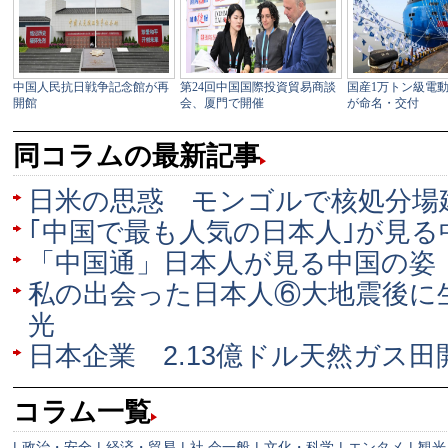
同コラムの最新記事
日米の思惑 モンゴルで核処分場
｢中国で最も人気の日本人｣が見
「中国通」日本人が見る中国の姿
私の出会った日本人⑥大地震後に
光
日本企業 2.13億ドル天然ガス
コラム一覧
|
政治・安全
|
経済・貿易
|
社 会一般
|
文化・科学
|
エンタメ
|
観光