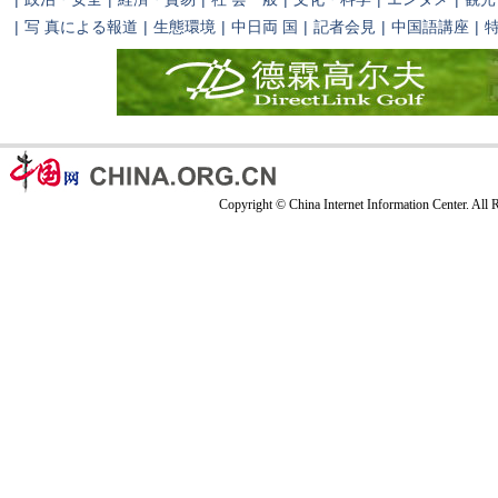
|
写 真による報道
|
生態環境
|
中日両 国
|
記者会見
|
中国語講座
|