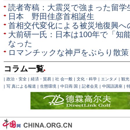
読者寄稿：大震災で強まった留学
日本 野田佳彦首相誕生
首相交代変化による被災地復興へ
大前研一氏：日本は100年で「知
なった
ロマンチックな神戸をぶらり散策
コラム一覧
|
政治・安全
|
経済・貿易
|
社 会一般
|
文化・科学
|
エンタメ
|
観光
|
写 真による報道
|
生態環境
|
中日両 国
|
記者会見
|
中国語講座
|