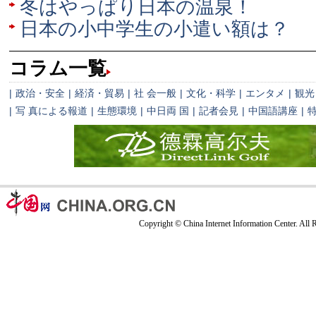
冬はやっぱり日本の温泉！
日本の小中学生の小遣い額は？
コラム一覧
|
政治・安全
|
経済・貿易
|
社 会一般
|
文化・科学
|
エンタメ
|
観光
|
写 真による報道
|
生態環境
|
中日両 国
|
記者会見
|
中国語講座
|