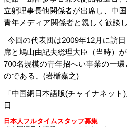
立躬理事長他関係者が出席し、中
青年メディア関係者と親しく歓談
今回の代表団は2009年12月に訪
席と鳩山由紀夫総理大臣（当時）が
700名規模の青年招へい事業の一
のである。(岩楯嘉之)
｢中国網日本語版(チャイナネット)｣ 
日
日本人フルタイムスタッフ募集