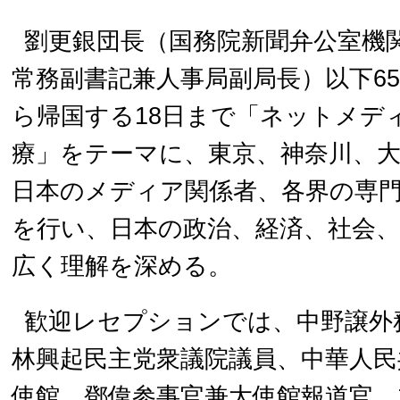
劉更銀団長（国務院新聞弁公室機
常務副書記兼人事局副局長）以下65
ら帰国する18日まで「ネットメデ
療」をテーマに、東京、神奈川、
日本のメディア関係者、各界の専
を行い、日本の政治、経済、社会
広く理解を深める。
歓迎レセプションでは、中野譲外
林興起民主党衆議院議員、中華人民
使館 鄧偉参事官兼大使館報道官、