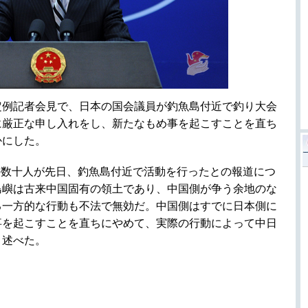
定例記者会見で、日本の国会議員が釣魚島付近で釣り大会
に厳正な申し入れをし、新たなもめ事を起こすことを直ち
かにした。
の数十人が先日、釣魚島付近で活動を行ったとの報道につ
島嶼は古来中国固有の領土であり、中国側が争う余地のな
る一方的な行動も不法で無効だ。中国側はすでに日本側に
事を起こすことを直ちにやめて、実際の行動によって中日
と述べた。
日