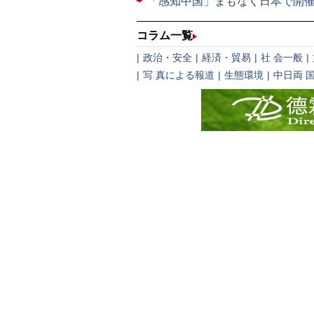
「感知中国」まもなく日本で開
コラム一覧
|
政治・安全
|
経済・貿易
|
社 会一般
|
|
写 真による報道
|
生態環境
|
中日両 