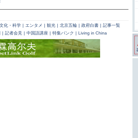
催
文化・科学
|
エンタメ
|
観光
|
北京五輪
|
政府白書
|
記事一覧
国
|
記者会見
|
中国語講座
|
特集バンク
|
Living in China