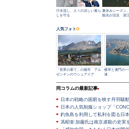
同コラムの最新記事
日本の戦略の困窮を映す丹羽騒
日本の人気制服ショップ「CONO
釣魚島を利用して私利を図る日
馮昭奎:加藤氏は南京虐殺の史実