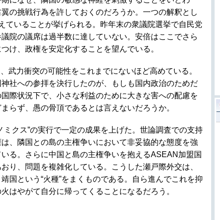
右翼の挑戦行為を許しておくのだろうか。一つの解釈とし
控えていることが挙げられる。昨年末の衆議院選挙で自民党
参議院の議席は過半数に達していない。安倍はここでさら
につけ、政権を安定化することを望んでいる。
は、武力衝突の可能性をこれまでにないほど高めている。
国神社への参拝を決行したのが、もしも国内政治のためだ
の国際状況下で、小さな利益のために大きな害への配慮を
どまらず、愚の骨頂であるとは言えないだろうか。
ベノミクス”の実行で一定の成果を上げた。世論調査での支持
権は、隣国との島の主権争いにおいて非妥協的な態度を強
いる。さらに中国と島の主権争いを抱えるASEAN加盟国
あおり、問題を複雑化している。こうした瀬戸際外交は、
靖国という“火種”をまくものである。自ら進んでこれを抑
の火はやがて自分に帰ってくることになるだろう。