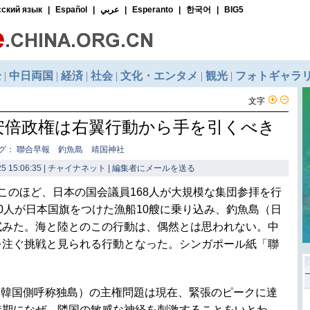
文字
安倍政権は右翼行動から手を引くべき
グ： 聯合早報 釣魚島 靖国神社
5 15:06:35 | チャイナネット |
編集者にメールを送る
このほど、日本の国会議員168人が大規模な集団参拝を行
0人が日本国旗をつけた漁船10艘に乗り込み、釣魚島（日
試みた。海と陸とのこの行動は、偶然とは思われない。中
を注ぐ挑戦と見られる行動となった。シンガポール紙「聯
（韓国側呼称独島）の主権問題は現在、緊張のピークに達
時期になぜ、隣国の敏感な神経を刺激することをいとわ