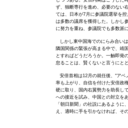
ず、独断専行を進め、必要のない
ては、日本が7月に参議院選挙を
は多数の議席を獲得した。しかし
に努力を重ね、参議院でも多数派
しかし東中国海でのにらみ合い
隣国関係の緊張が高まる中で、靖
とすればどうだろうか。一触即発
怠ることは、賢くないと言うにと
安倍首相は12月の就任後、“ア
率も上がり、自信を付けた安倍政
硬に取り、国内右翼勢力を助長して
への接近を試み、中国との対立を
「朝日新聞」の社説にあるように、
え、適時に手を引かなければ、そ