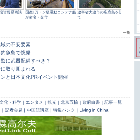
一覧
地域の不安要素
い釣魚島で挑発
海監に武器配備すべき？
船に取り囲まれる
ンと日本文化PRイベント開催
文化・科学
|
エンタメ
|
観光
|
北京五輪
|
政府白書
|
記事一覧
国
|
記者会見
|
中国語講座
|
特集バンク
|
Living in China