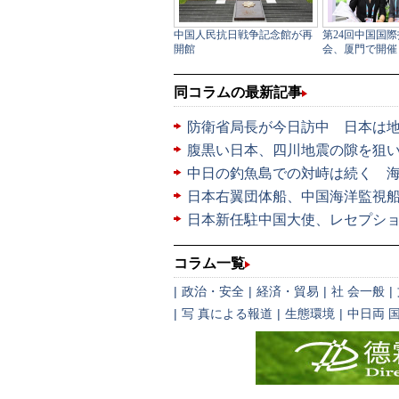
同コラムの最新記事
防衛省局長が今日訪中 日本は
腹黒い日本、四川地震の隙を狙
中日の釣魚島での対峙は続く 
日本右翼団体船、中国海洋監視
日本新任駐中国大使、レセプショ
コラム一覧
|
政治・安全
|
経済・貿易
|
社 会一般
|
|
写 真による報道
|
生態環境
|
中日両 