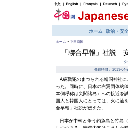
ホーム
>
中日両国
「聯合早報」社説 
タ
発信時間： 2013-04-2
A級戦犯のまつられる靖国神社に
った。同時に、日本の右翼団体約8
本側呼称は尖閣諸島）への接近を
国人と韓国人にとっては、火に油
合早報」社説が伝えた。
日本が中韓と争う釣魚島と竹島
しつつある。安倍内閣はこうした