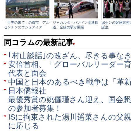
同コラムの最新記事
｢村山談話｣の改ざん、尽きる事な
安倍首相、「グローバルリーダー
代表と面会
中国と日本のあるべき戦争は「革
日本僑報社
最優秀賞の姚儷瑾さん迎え、国会懇
の参加者募集！
ISに拘束された湯川遥菜さんの父
に応じる