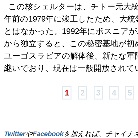
この核シェルターは、チトー元大統
年前の1979年に竣工したため、大
とはなかった。1992年にボスニア
から独立すると、この秘密基地が初
ユーゴスラビアの解体後、新たな軍
継いでおり、現在は一般開放されて
1
2
3
4
5
Twitter
や
Facebook
を加えれば、チャイナ