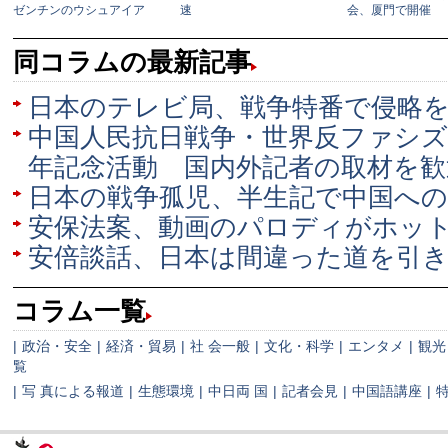
同コラムの最新記事
日本のテレビ局、戦争特番で侵略
中国人民抗日戦争・世界反ファシズ
年記念活動 国内外記者の取材を歓
日本の戦争孤児、半生記で中国へ
安保法案、動画のパロディがホッ
安倍談話、日本は間違った道を引
コラム一覧
|
政治・安全
|
経済・貿易
|
社 会一般
|
文化・科学
|
エンタメ
|
観光
覧
|
写 真による報道
|
生態環境
|
中日両 国
|
記者会見
|
中国語講座
|