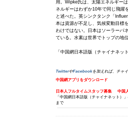
用。Wipke氏は、太陽エネルギー
ネルギーはわずか10年で同じ飛躍
と述べた。英シンクタンク「Influ
本は資源が不足し、気候変動目標
わけではない。日本はソーラーパ
ている。水素は世界でトップの地
「中国網日本語版（チャイナネット）
Twitter
や
Facebook
を加えれば、チャ
中国網アプリをダウンロード
日本人フルタイムスタッフ募集
中国
「中国網日本語版（チャイナネット）」の記事
まで