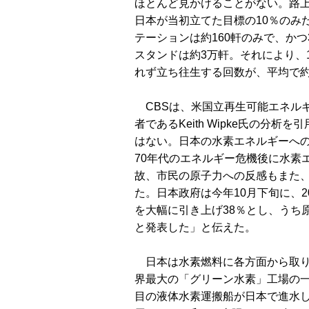
ほとんど見かけることがない。路上
日本が当初立てた目標の10％のみ
テーションは約160軒のみで、か
スタンドは約3万軒。それにより、
れず立ち往生する回数が、平均で約
CBSは、米国立再生可能エネルキ
者であるKeith Wipke氏の分
はない。日本の水素エネルギーへ
70年代のエネルギー危機後に水素
故、市民の原子力への反感もまた
た。日本政府は今年10月下旬に、
を大幅に引き上げ38％とし、うち
と発表した」と伝えた。
日本は水素燃料に各方面から取り
界最大の「グリーン水素」工場の一
目の液体水素運搬船が日本で進水