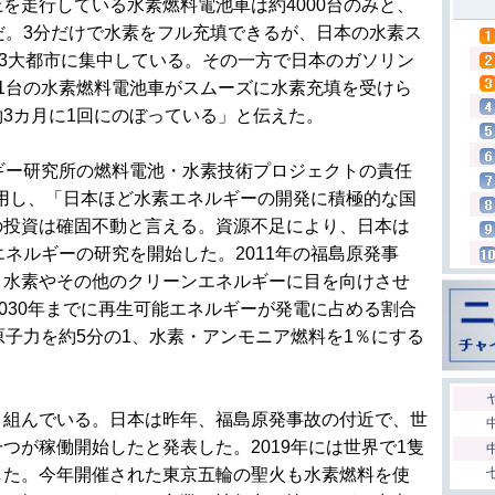
を走行している水素燃料電池車は約4000台のみと、
だ。3分だけで水素をフル充填できるが、日本の水素ス
つ3大都市に集中している。その一方で日本のガソリン
1台の水素燃料電池車がスムーズに水素充填を受けら
3カ月に1回にのぼっている」と伝えた。
゙ー研究所の燃料電池・水素技術プロジェクトの責任
析を引用し、「日本ほど水素エネルギーの開発に積極的な国
の投資は確固不動と言える。資源不足により、日本は
エネルギーの研究を開始した。2011年の福島原発事
、水素やその他のクリーンエネルギーに目を向けさせ
2030年までに再生可能エネルギーが発電に占める割合
原子力を約5分の1、水素・アンモニア燃料を1％にする
組んでいる。日本は昨年、福島原発事故の付近で、世
つが稼働開始したと発表した。2019年には世界で1隻
した。今年開催された東京五輪の聖火も水素燃料を使