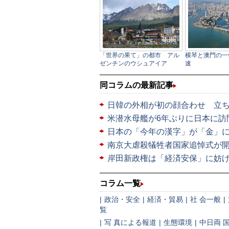
同コラムの最新記事
日韓の外相が初の顔合わせ 立
米潜水母艦が6年ぶりに日本に訪
日本の「今年の漢字」が「金」
南京大虐殺犠牲者国家追悼式が
岸田新政権は「経済安保」に妨
コラム一覧
|
政治・安全
|
経済・貿易
|
社 会一般
|
覧
|
写 真による報道
|
生態環境
|
中日両 