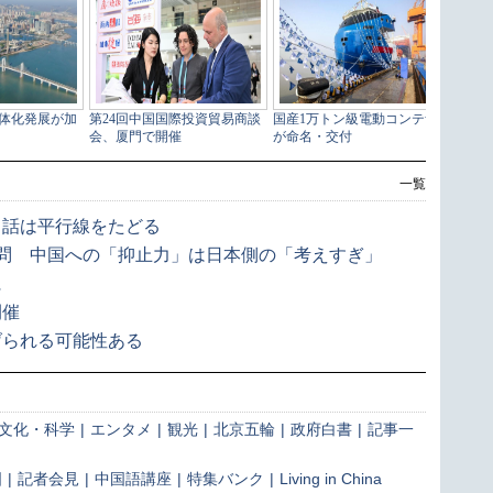
一覧
ち話は平行線をたどる
問 中国への「抑止力」は日本側の「考えすぎ」
に
開催
げられる可能性ある
文化・科学
|
エンタメ
|
観光
|
北京五輪
|
政府白書
|
記事一
国
|
記者会見
|
中国語講座
|
特集バンク
|
Living in China