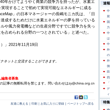
は40年かけてようやく商業の競争力を持ったが、水素エ
を実現することで初めて実現可能なエネルギーに成る
enceMap」の日本マネージャーの長嶋モニカ氏は、「日
を達成するためだけに水素エネルギーの夢を持っている
ネルや風力発電機などの生産分野ですでに競争力を失っ
位を占められる分野の一つとされている」と述べた。
」2021年11月19日
イナネットと交流することができます。
人編集者募集
の無断転用を禁じます。問い合わせはzy@china.org.cn
友達に教える
|
印刷
|
お気に入りに登録
|
ページトップへ戻る