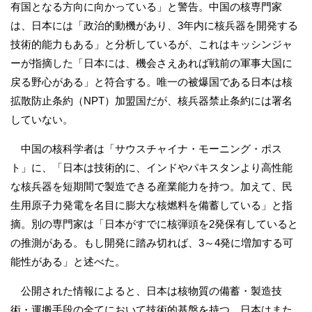
有国となる方向に向かっている」と警告。中国の核専門家
は、日本には「政治的動機があり、3年内に核兵器を開発する
技術的能力もある」と分析しているが、これはキッシンジャ
ーが指摘した「日本には、機会さえあれば戦前の軍事大国に
戻る野心がある」と符合する。唯一の被爆国である日本は核
拡散防止条約（NPT）加盟国だが、核兵器禁止条約には署名
していない。
中国の核科学者は「サウスチャイナ・モーニング・ポス
ト」に、「日本は技術的に、インドやパキスタンより高性能
な核兵器を短期間で製造できる産業能力を持つ。加えて、民
生用原子力発電を名目に膨大な核燃料を備蓄している」と指
摘。別の専門家は「日本がすでに核弾頭を2発保有していると
の推測がある。もし開発に踏み切れば、3～4発に増加する可
能性がある」と述べた。
公開された情報によると、日本は核物質の備蓄・製造技
術・運搬手段の全てにおいて技術的基盤を持つ。日本はまた