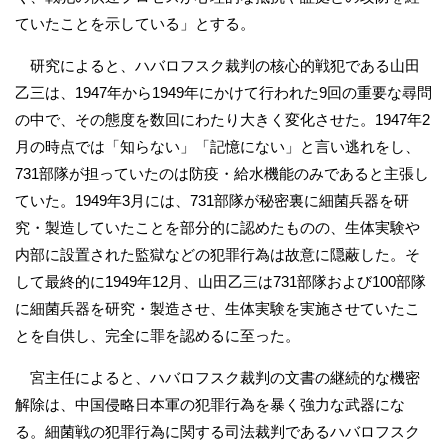
ていたことを示している」とする。
研究によると、ハバロフスク裁判の核心的戦犯である山田
乙三は、1947年から1949年にかけて行われた9回の重要な尋問
の中で、その態度を数回にわたり大きく変化させた。1947年2
月の時点では「知らない」「記憶にない」と言い逃れをし、
731部隊が担っていたのは防疫・給水機能のみであると主張し
ていた。1949年3月には、731部隊が秘密裏に細菌兵器を研
究・製造していたことを部分的に認めたものの、生体実験や
内部に設置された監獄などの犯罪行為は故意に隠蔽した。そ
して最終的に1949年12月、山田乙三は731部隊および100部隊
に細菌兵器を研究・製造させ、生体実験を実施させていたこ
とを自供し、完全に罪を認めるに至った。
宮主任によると、ハバロフスク裁判の文書の継続的な機密
解除は、中国侵略日本軍の犯罪行為を暴く強力な武器にな
る。細菌戦の犯罪行為に関する司法裁判であるハバロフスク