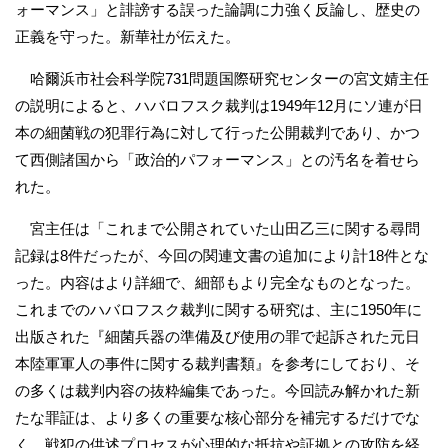
ォーマンス」と誹謗する誤った論調に力強く反論し、歴史の
正義を守った。新華社が伝えた。
哈爾浜市社会科学院731問題国際研究センターの宮文婧主任
の説明によると、ハバロフスク裁判は1949年12月にソ連が日
本の細菌戦の犯罪行為に対して行った公開裁判であり、かつ
て西側諸国から「政治的パフォーマンス」との汚名を着せら
れた。
宮主任は「これまで公開されていた山田乙三に関する尋問
記録は8件だったが、今回の関連文書の追加により計18件とな
った。内容はより詳細で、細部もより完全なものとなった。
これまでのハバロフスク裁判に関する研究は、主に1950年に
出版された『細菌兵器の準備及び使用の罪で起訴された元日
本陸軍軍人の事件に関する裁判書類』を参考にしており、そ
の多くは裁判内容の抜粋編集であった。今回読み解かれた新
たな罪証は、より多くの重要な核心部分を補完するだけでな
く、戦犯の供述プロセスが心理的な抵抗や証拠との攻防を経