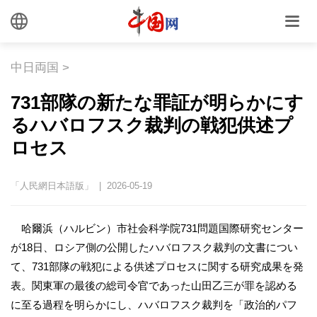
中日両国
>
731部隊の新たな罪証が明らかにす
るハバロフスク裁判の戦犯供述プ
ロセス
「人民網日本語版」 | 2026-05-19
哈爾浜（ハルビン）市社会科学院731問題国際研究センター
が18日、ロシア側の公開したハバロフスク裁判の文書につい
て、731部隊の戦犯による供述プロセスに関する研究成果を発
表。関東軍の最後の総司令官であった山田乙三が罪を認める
に至る過程を明らかにし、ハバロフスク裁判を「政治的パフ