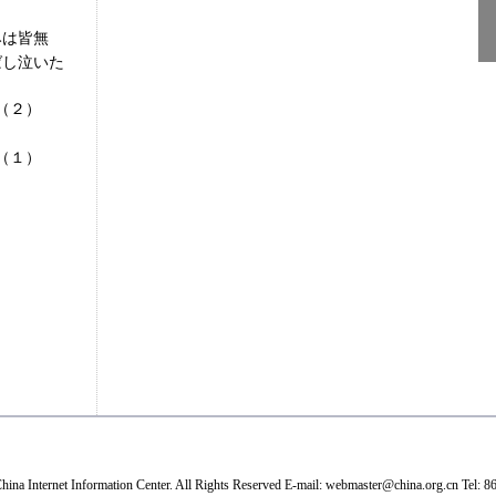
みは皆無
ばし泣いた
（２）
（１）