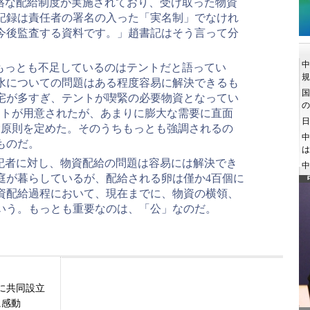
格な配給制度が実施されており、受け取った物資
記録は責任者の署名の入った「実名制」でなけれ
今後監査する資料です。」趙書記はそう言って分
。
もっとも不足しているのはテントだと語ってい
水についての問題はある程度容易に解決できるも
宅が多すぎ、テントが喫緊の必要物資となってい
テントが用意されたが、あまりに膨大な需要に直面
大原則を定めた。そのうちもっとも強調されるの
ものだ。
記者に対し、物資配給の問題は容易には解決でき
家庭が暮らしているが、配給される卵は僅か4百個に
資配給過程において、現在までに、物資の横領、
いう。もっとも重要なのは、「公」なのだ。
に共同設立
に感動