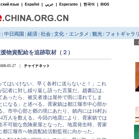
救援物資配給を追跡取材（２）
008-05-27 |
チャイナネット
ってはいけない、早く各村に送らないと！」これ
が記者に対し繰り返し語った言葉だ。趙書記は、
てあったら、被災者達は屋外で雨に濡れてしま
とになる」と述べる。胥家鎮は都江堰市中心部か
る。市中心部と郷の境にあたり、鎮内には16村お
約4万人を数える。今回の地震により、胥家鎮では
居住不可能な危険家屋となった。地震発生時、胥家
に都江堰市へ物資配給活動監視に向かった。