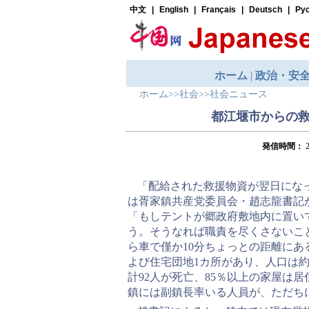
ホーム
>>
社会
>>
社会ニュース
都江堰市からの
発信時間：
2
「配給された救援物資が翌日にな
は胥家鎮共産党委員会・趙志龍書記
「もしテントが郷政府敷地内に置い
う。そうなれば職責を尽くさないこ
ら車で僅か10分ちょっとの距離にあ
よび住宅団地1カ所があり、人口は
計92人が死亡、85％以上の家屋は
鎮には副鎮長率いる人員が、ただち