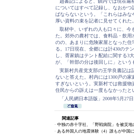
趙書記によると、鎮内では現在厳
についてはすべて記録し、なおかつ
ばならないという。「これらはみな
厚い資料の束を記者に見せてくれた
取材中、いずれの人も口々に、今
た。郊外の農村では、食料品・飲用
のの、あまりに危険家屋となった住
る。17日現在、全郷には計430の
し、胥家鎮はテント配給に関する3
が、「幹部の分は後回しに」という
実新村共産党支部の王学良書記は
ないと答えた。村内には1300戸の
すぎないという。実新村では救援物
住民からの訴えは一度もなかったと
「人民網日本語版」2008年5月27日
関連記事
·
中独の赤十字社、「野戦病院」を被災地
·
ある外国人の地震体験（4）誰もが中国