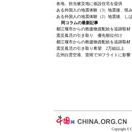
·
各地、担当被災地に仮設住宅を提供
·
ある外国人の地震体験（3）地震後、恨
·
ある外国人の地震体験（2）地震後、し
同コラムの最新記事
·
都江堰市からの救援物資配給を追跡取材
·
震災孤児の引き取り 優先順位付け
·
都江堰市からの救援物資配給を追跡取材
·
震災孤児の引き取り希望 2万組以上
·
広州白雲空港、雷雨で30フライトに影響