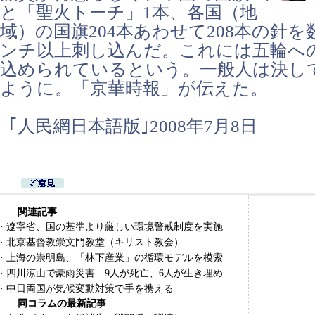
と「聖火トーチ」1本、各国（地
域）の国旗204本あわせて208本の針
ンチ以上刺し込んだ。これには五輪へ
込められているという。一般人は決し
ように。「京華時報」が伝えた。
｢人民網日本語版｣2008年7月8日
関連記事
·
遼寧省、国の基準より厳しい環境警戒制度を実施
·
北京基督教崇文門教堂（キリスト教会）
·
上海の崇明島、「林下産業」の循環モデルを模索
·
四川涼山で豪雨災害 9人が死亡、6人が生き埋め
·
中日両国が気候変動対策で手を携える
同コラムの最新記事