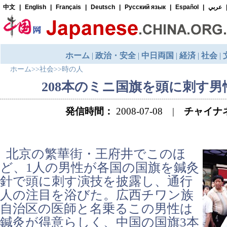
ホーム
>>
社会
>>
時の人
208本のミニ国旗を頭に刺す男
発信時間：
2008-07-08 |
チャイナ
北京の繁華街・王府井でこのほ
ど、1人の男性が各国の国旗を鍼灸
針で頭に刺す演技を披露し、通行
人の注目を浴びた。広西チワン族
自治区の医師と名乗るこの男性は
鍼灸が得意らしく、中国の国旗3本