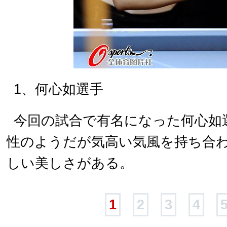
1、何心如選手
今回の試合で有名になった何心如
性のようだが気高い気風を持ち合
しい美しさがある。
1
2
3
4