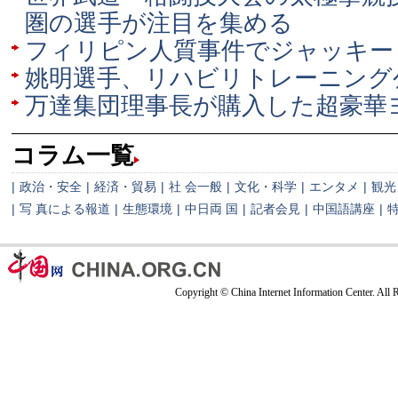
圏の選手が注目を集める
フィリピン人質事件でジャッキー
姚明選手、リハビリトレーニング
万達集団理事長が購入した超豪華
コラム一覧
|
政治・安全
|
経済・貿易
|
社 会一般
|
文化・科学
|
エンタメ
|
観光
|
写 真による報道
|
生態環境
|
中日両 国
|
記者会見
|
中国語講座
|