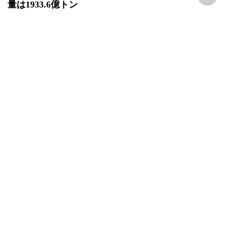
量は1933.6億トン
中国網日本語版 2026-06-09
三峡水運新通道が着工 物流大動脈を円滑化し、長
江経済ベルトの発展を支援
中国網日本語版 2026-06-09
投資低迷、日本の第1四半期GDPが下方修正
中国網日本語版 2026-06-09
中国の空飛ぶクルマ 10兆元規模市場をけん引か
中国国際放送局 2026-06-08
燃料コスト上昇で各国航空会社に経営圧力 業界は