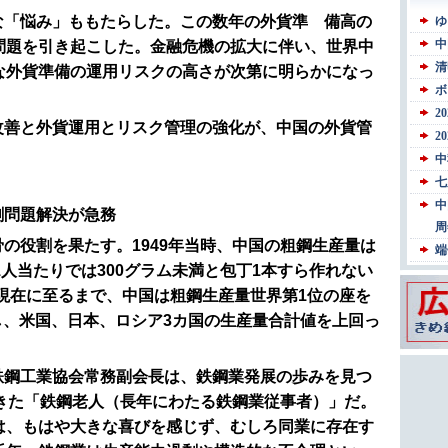
な「悩み」ももたらした。この数年の外貨準 備高の
問題を引き起こした。金融危機の拡大に伴い、世界中
な外貨準備の運用リスクの高さが次第に明らかになっ
改善と外貨運用とリスク管理の強化が、中国の外貨管
剰問題解決が急務
の役割を果たす。1949年当時、中国の粗鋼生産量は
1人当たりでは300グラム未満と包丁1本すら作れない
降現在に至るまで、中国は粗鋼生産量世界第1位の座を
破し、米国、日本、ロシア3カ国の生産量合計値を上回っ
鉄鋼工業協会常務副会長は、鉄鋼業発展の歩みを見つ
てきた「鉄鋼老人（長年にわたる鉄鋼業従事者）」だ。
は、もはや大きな喜びを感じず、むしろ同業に存在す