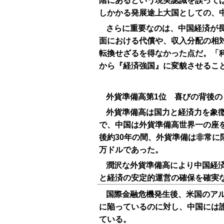
階にあるという現実認識を誤って
しかかる発展途上大国としての、
さらに重要なのは、中国経済が
面における代償や、収入分配の相
転換せざるを得なかった点だ。「
から『経済強国』に変貌させるこ
外貨準備高第1位 喜びの背後の
外貨準備高は国力と経済力を象徴
で、中国は外貨準備高世界一の座
後約30年の間、外貨準備は非常に限
万ドルであった。
潤沢な外貨準備高により中国経
と経済の安定的運営の確保を確実
国際金融危機発生後、米国のア
に陥っているのに対し、中国には
ている。