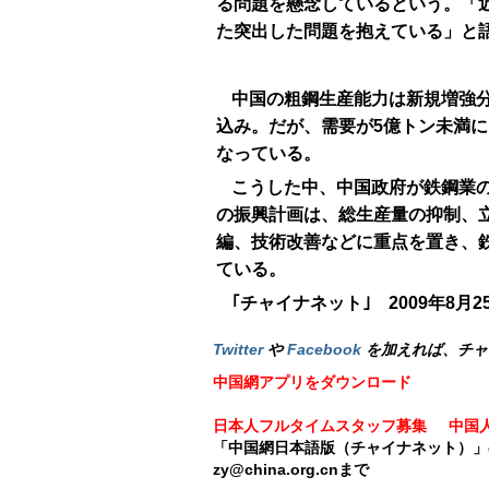
る問題を懸念しているという。「
た突出した問題を抱えている」と
中国の粗鋼生産能力は新規増強分
込み。だが、需要が5億トン未満
なっている。
こうした中、中国政府が鉄鋼業
の振興計画は、総生産量の抑制、
編、技術改善などに重点を置き、
ている。
｢チャイナネット｣ 2009年8月2
Twitter
や
Facebook
を加えれば、チャ
中国網アプリをダウンロード
日本人フルタイムスタッフ募集
中国
「中国網日本語版（チャイナネット）」
zy@china.org.cnまで