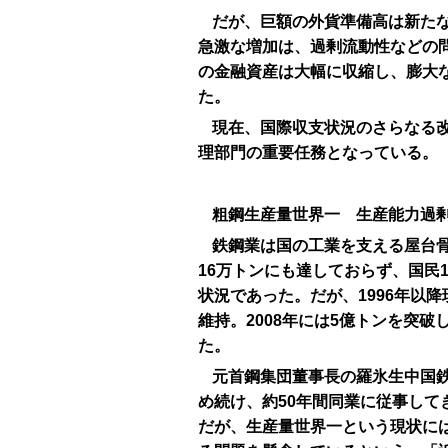
だが、巨額の外貨準備高は新た
急激な増加は、過剰流動性などの
の金融資産は大幅に収縮し、膨大
た。
現在、国際収支状況のさらなる
理部門の重要任務となっている。
粗鋼生産量世界一 生産能力過
鉄鋼業は国の工業を支える屋台骨
16万トンにも達しておらず、国民
状況であった。だが、1996年以
維持。2008年には5億トンを突
た。
元首鋼集団董事長の羅氷生中国
め続け、約50年間同業に従事し
だが、生産量世界一という現状に