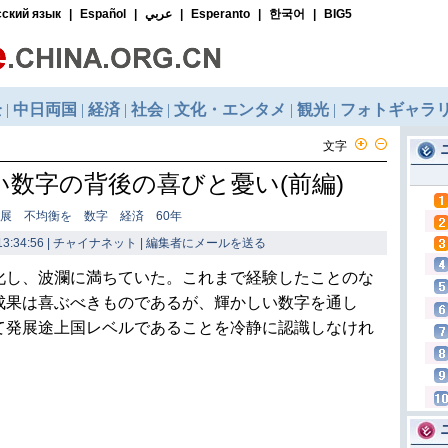
文字
い数字の背後の喜びと憂い(前編)
展 不均衡を 数字 経済 60年
3:34:56 | チャイナネット |
編集者にメールを送る
化し、波瀾に満ちていた。これまで経験したことのな
成果は喜ぶべきものであるが、輝かしい数字を通し
て発展途上国レベルであることを冷静に認識しなけれ