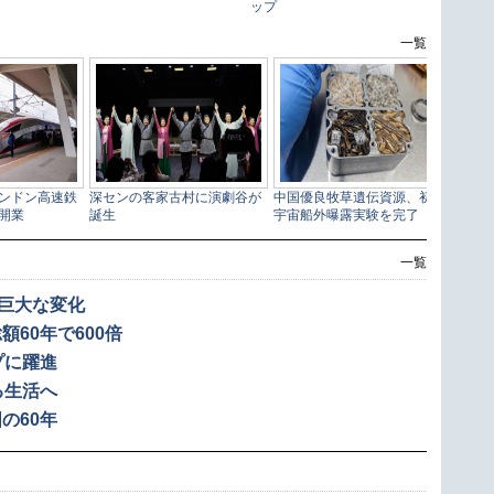
一覧
の巨大な変化
60年で600倍
プに躍進
る生活へ
の60年