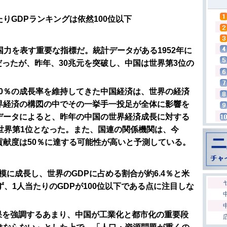
りGDPランキングは依然100位以下
国力を表す重要な指標だ。統計データがある1952年に
元だったが、昨年、30兆元を突破し、中国は世界第3位の
0％の成長率を維持してきた中国経済は、世界の経済
界経済の構図の中でその一挙手一投足が全体に影響を
データによると、昨年の中国の世界経済成長に対する
世界第1位となった。また、国連の関係機関は、今
貢献度は50％に達する可能性が高いと予測している。
模に成長し、世界のGDPに占める割合が約6.4％と米
ず、1人当たりのGDPが100位以下である点に注目しな
果を強調するあまり、中国が工業化と都市化の重要段