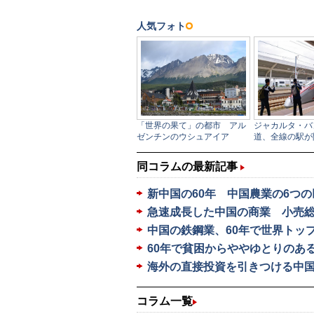
同コラムの最新記事
新中国の60年 中国農業の6つ
急速成長した中国の商業 小売総額
中国の鉄鋼業、60年で世界トッ
60年で貧困からややゆとりのあ
海外の直接投資を引きつける中国
コラム一覧