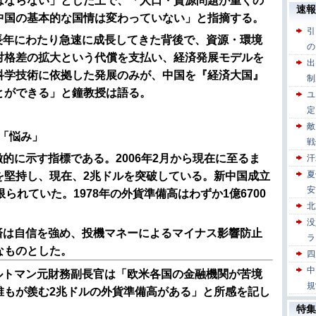
はならない」とした上で、「人口・資源問題が重くの
中国の基本的な国情は変わっていない」と指摘する。
長年にわたり急速に成長してきた背後で、資源・環境
対格差の拡大という代償を支払い、経済発展モデルを
科学技術に依拠した発展のみが、中国を『経済大国』
とができる」と鐘教授は語る。
「悩み」
的に示す指標である。2006年2月から現在に至るま
を堅持し、現在、2兆ドルを突破している。新中国成立
られていた。1978年の外貨準備高はわずか1億6700
済は自信を強め、投機マネーによるマイナス影響防止
なものとした。
ルトマン元財務副長官は「欧米各国の金融機関が苦境
誰もが羨む2兆ドルの外貨準備高がある」と所感を記し