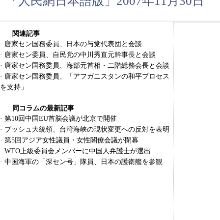
「人民網日本語版」2007年11月30日
関連記事
·
唐家セン国務委員、日本の与党代表団と会談
·
唐家セン委員、自民党の中川秀直元幹事長と会談
·
唐家セン国務委員、海部元首相・二階総務会長と会談
·
唐家セン国務委員、「アフガニスタンの和平プロセス
を支持」
·
同コラムの最新記事
·
第10回中国EU首脳会議が北京で開催
·
ブッシュ大統領、台湾海峡の現状変更への反対を表明
·
第5回アジア女性議員・女性閣僚会議が閉幕
·
WTO上級委員会メンバーに中国人弁護士が選出
·
中国海軍の「深セン号」隊員、日本の護衛艦を参観