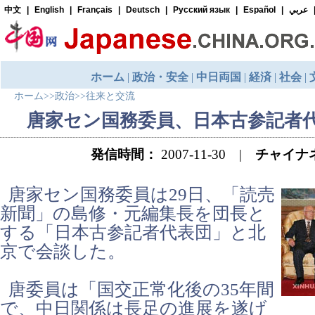
ホーム
>>
政治
>>
往来と交流
唐家セン国務委員、日本古参記者
発信時間：
2007-11-30 |
チャイナ
唐家セン国務委員は29日、「読売
新聞」の島修・元編集長を団長と
する「日本古参記者代表団」と北
京で会談した。
唐委員は「国交正常化後の35年間
で、中日関係は長足の進展を遂げ