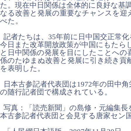
た。現在中日関係は全体的に良好な基
なる改善と発展の重要なチャンスを迎
べた。
記者たちは、35年前に日中国交正常化
今日また改革開放政策が中国にもたら
と日中関係の発展を目にしたことへの
係のたゆまぬ改善と発展に引き続き貢
を表明した。
日本古参記者代表団は1972年の田中
の随行記者団で構成されている。
写真：「読売新聞」の島修・元編集長
本古参記者代表団と会見する唐家セン