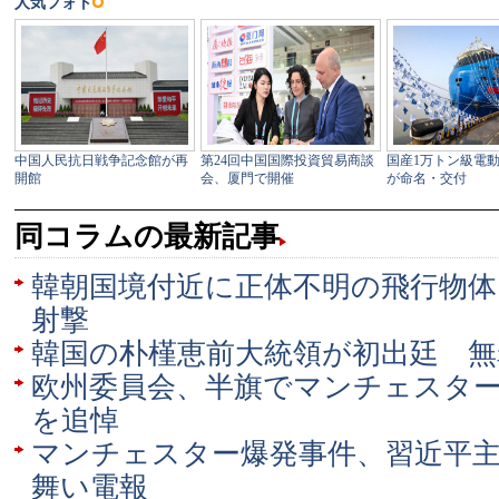
同コラムの最新記事
韓朝国境付近に正体不明の飛行物体
射撃
韓国の朴槿恵前大統領が初出廷 無
欧州委員会、半旗でマンチェスタ
を追悼
マンチェスター爆発事件、習近平
舞い電報