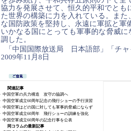
協力を発展させて、恒久的平和でとも
た世界の構築に力を入れている。また
な国防政策を堅持し、永遠に軍拡と軍
いかなる国にとっても軍事的な脅威に
調した。
「中国国際放送局 日本語部」「チャ
2009年11月8日
関連記事
·
中国空軍の兵力構造 攻守の協調へ
·
中国空軍成立60周年記念の飛行ショーの予行演習
·
中国空軍はどの国に対しても軍事的脅威にならず
·
中国空軍成立60周年 飛行ショーの訓練を強化
·
中国空軍成立60周年の記念行事を公表
同コラムの最新記事