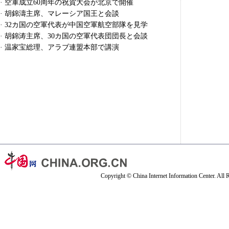
·
空軍成立60周年の祝賀大会が北京で開催
·
胡錦濤主席、マレーシア国王と会談
·
32カ国の空軍代表が中国空軍航空部隊を見学
·
胡錦涛主席、30カ国の空軍代表団団長と会談
·
温家宝総理、アラブ連盟本部で講演