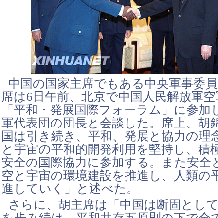
中国の国家主席でもある中央軍事委員
席は6日午前、北京で中国人民解放軍空
「平和・発展国際フォーラム」に参加し
軍代表団の団長と会談した。席上、胡
国は引き続き、平和、発展と協力の理
と宇宙の平和的開発利用を堅持し、積
安全の国際協力に参加する。また安全
空と宇宙の環境建設を推進し、人類の
進していく」と述べた。
さらに、胡主席は「中国は断固とし
を歩み続け、平和共存五原則の下で全