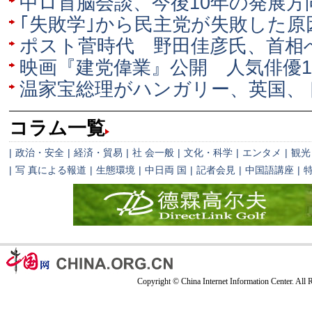
中ロ首脳会談、今後10年の発展方
｢失敗学｣から民主党が失敗した原
ポスト菅時代 野田佳彦氏、首相
映画『建党偉業』公開 人気俳優1
温家宝総理がハンガリー、英国、
コラム一覧
|
政治・安全
|
経済・貿易
|
社 会一般
|
文化・科学
|
エンタメ
|
観光
|
写 真による報道
|
生態環境
|
中日両 国
|
記者会見
|
中国語講座
|