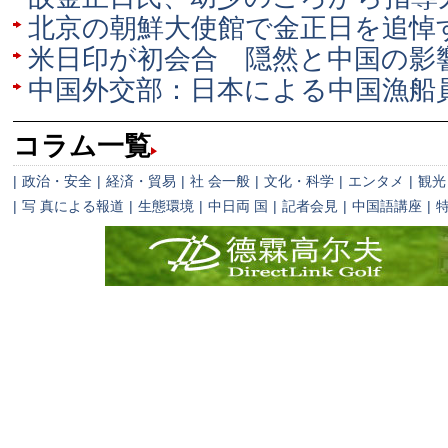
北京の朝鮮大使館で金正日を追悼
米日印が初会合 隠然と中国の影
中国外交部：日本による中国漁船
コラム一覧
|
政治・安全
|
経済・貿易
|
社 会一般
|
文化・科学
|
エンタメ
|
観光
|
写 真による報道
|
生態環境
|
中日両 国
|
記者会見
|
中国語講座
|