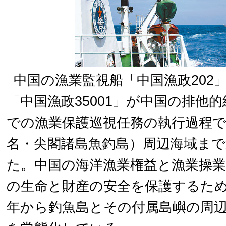
中国の漁業監視船「中国漁政202」
「中国漁政35001」が中国の排他的
での漁業保護巡視任務の執行過程で
名・尖閣諸島魚釣島）周辺海域まで
た。中国の海洋漁業権益と漁業操
の生命と財産の安全を保護するため、
年から釣魚島とその付属島嶼の周