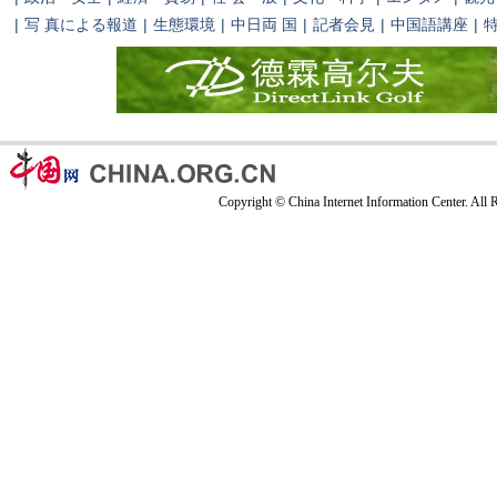
|
写 真による報道
|
生態環境
|
中日両 国
|
記者会見
|
中国語講座
|