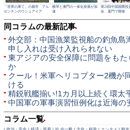
同コラムの最新記事
外交部：中国漁業監視船の釣魚島
申し入れは受け入れられない
東アジアの安全保障に問題をもた
か
クール！米軍ヘリコプター2機が
ける
精鋭戦艦揃い!1カ月以上続く環太平
中国軍の軍事演習恒例化は近海の
コラム一覧
|
政治・安全
|
経済・貿易
|
社 会一般
|
文化・科学
|
エンタメ
|
観光