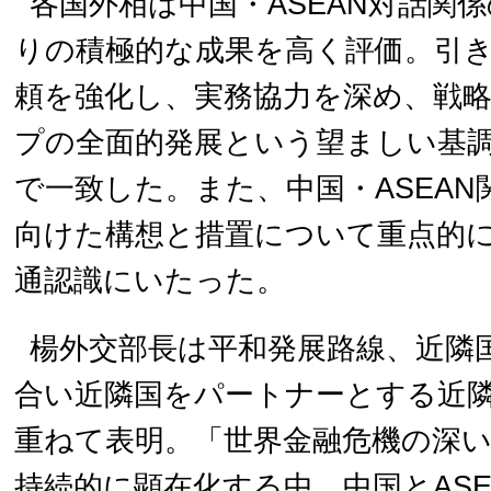
各国外相は中国・ASEAN対話関係
りの積極的な成果を高く評価。引
頼を強化し、実務協力を深め、戦
プの全面的発展という望ましい基
で一致した。また、中国・ASEA
向けた構想と措置について重点的
通認識にいたった。
楊外交部長は平和発展路線、近隣
合い近隣国をパートナーとする近
重ねて表明。「世界金融危機の深
持続的に顕在化する中、中国とAS