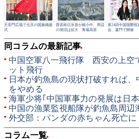
同コラムの最新記事
中国空軍八一飛行隊 西安の上空
ット飛行
日本が釣魚島の現状打破すれば、
をやめる
海軍少将｢中国軍事力の発展は日本
中国の漁業監視船隊が釣魚島周辺
外交部：パンダの赤ちゃん死亡に
コラム一覧