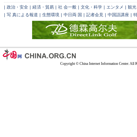
|
政治・安全
|
経済・貿易
|
社 会一般
|
文化・科学
|
エンタメ
|
観光
|
写 真による報道
|
生態環境
|
中日両 国
|
記者会見
|
中国語講座
|