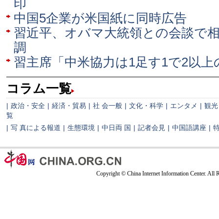
印
中国5企業が米国紙に同時広告
習近平、オバマ大統領との会談で
調
習主席「中米協力は1足す1で2以
コラム一覧
|
政治・安全
|
経済・貿易
|
社 会一般
|
文化・科学
|
エンタメ
|
観光
覧
|
写 真による報道
|
生態環境
|
中日両 国
|
記者会見
|
中国語講座
|