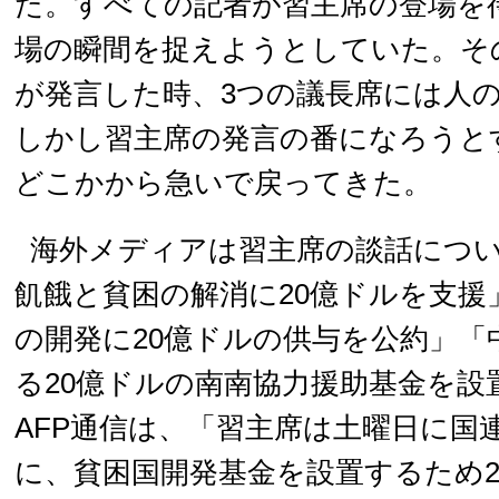
た。すべての記者が習主席の登場を
場の瞬間を捉えようとしていた。そ
が発言した時、3つの議長席には人
しかし習主席の発言の番になろうと
どこかから急いで戻ってきた。
海外メディアは習主席の談話につ
飢餓と貧困の解消に20億ドルを支援
の開発に20億ドルの供与を公約」「
る20億ドルの南南協力援助基金を設
AFP通信は、「習主席は土曜日に国
に、貧困国開発基金を設置するため2