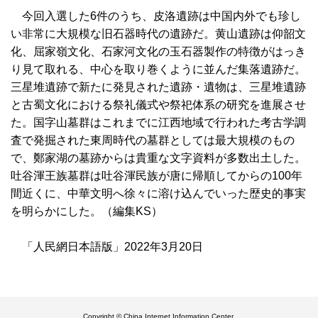
今回入選した6件のうち、皮洛遺跡は中国内外でも珍し
い非常に大規模な旧石器時代の遺跡だ。黄山遺跡は仰韶文
化、屈家嶺文化、石家河文化の玉石器製作の特徴がはっき
り見て取れる、中心を取り巻くように並んだ集落遺跡だ。
三星堆遺跡で新たに発見された遺跡・遺物は、三星堆遺跡
と古蜀文化における祭礼儀式や祭祀体系の研究を進展させ
た。国字山墓群はこれまでに江西地域で行われた考古学調
査で発掘された東周時代の墓群としては最大規模のもの
で、鄭家湖の墓跡からは貴重な文字資料が多数出土した。
吐谷渾王族墓群は吐谷渾民族が唐に帰順してからの100年
間近くに、中華文明へ徐々に溶け込んでいった歴史的事実
を明らかにした。（編集KS）
「人民網日本語版」2022年3月20日
Copyright © China Internet Information Center.