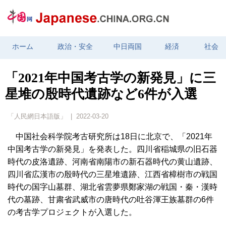
ホーム
政治・安全
中日両国
経済
社会
「2021年中国考古学の新発見」に三
星堆の殷時代遺跡など6件が入選
「人民網日本語版」 | 2022-03-20
中国社会科学院考古研究所は18日に北京で、「2021年
中国考古学の新発見」を発表した。四川省稲城県の旧石器
時代の皮洛遺跡、河南省南陽市の新石器時代の黄山遺跡、
四川省広漢市の殷時代の三星堆遺跡、江西省樟樹市の戦国
時代の国字山墓群、湖北省雲夢県鄭家湖の戦国・秦・漢時
代の墓跡、甘粛省武威市の唐時代の吐谷渾王族墓群の6件
の考古学プロジェクトが入選した。