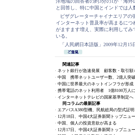
洋地域の回答者の約3分の1が「海
と回答し、特に中国とインドでは人
ビザグレーターチャイナエリアの
インターネット普及率が高まるにつ
がますます増え、実際に利用してみ
いる。
「人民網日本語版」2009年12月15
関連記事
·
ネット銀行が急速発展 顧客数・取引額
·
中国 携帯ネットユーザー数、2億人突
·
中国に世界最大のネットインフラが形成
·
携帯電話のネット利用者 1億8100万人
·
インターネットテレビの国家基準制定へ
同コラムの最新記事
·
エアバスA380型機、民航総局の型式証
·
12月18日、中国4大証券新聞トップニュ
·
中国、個人の投資意欲が高まる
·
12月17日、中国4大証券新聞トップニュ