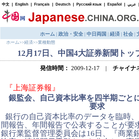
ホーム
>>
経済
>>
業種動態
12月17日、中国4大証券新聞ト
発信時間：
2009-12-17 |
チャイナ
『上海証券報』
銀監会、自己資本比率を四半期ごと
要求
銀行の自己資本比率のデータを臨時、
間報告、年間報告で公表することが要
銀行業監督管理委員会は16日、『商業