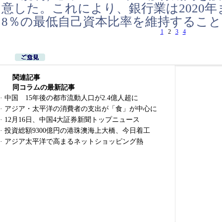
意した。これにより、銀行業は2020
8％の最低自己資本比率を維持するこ
1
2
3
4
関連記事
同コラムの最新記事
·
中国 15年後の都市流動人口が2.4億人超に
·
アジア・太平洋の消費者の支出が「食」が中心に
·
12月16日、中国4大証券新聞トップニュース
·
投資総額9300億円の港珠澳海上大橋、今日着工
·
アジア太平洋で高まるネットショッピング熱