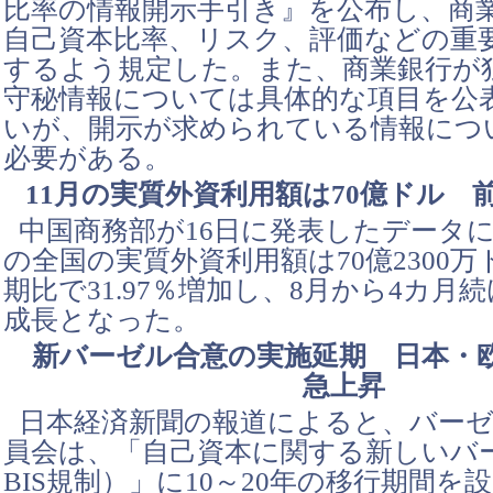
比率の情報開示手引き』を公布し、商
自己資本比率、リスク、評価などの重
するよう規定した。また、商業銀行が
守秘情報については具体的な項目を公
いが、開示が求められている情報につ
必要がある。
11月の実質外資利用額は70億ドル 
中国商務部が16日に発表したデータに
の全国の実質外資利用額は70億2300
期比で31.97％増加し、8月から4カ月
成長となった。
新バーゼル合意の実施延期 日本・
急上昇
日本経済新聞の報道によると、バーゼ
員会は、「自己資本に関する新しいバ
BIS規制）」に10～20年の移行期間を