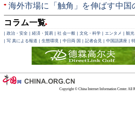
海外市場に「触角」を伸ばす中国
コラム一覧
|
政治・安全
|
経済・貿易
|
社 会一般
|
文化・科学
|
エンタメ
|
観光
|
写 真による報道
|
生態環境
|
中日両 国
|
記者会見
|
中国語講座
|