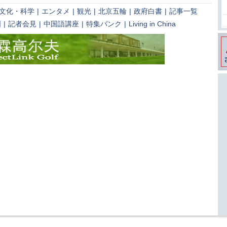
文化・科学
|
エンタメ
|
観光
|
北京五輪
|
政府白書
|
記事一覧
国
|
記者会見
|
中国語講座
|
特集バンク
|
Living in China