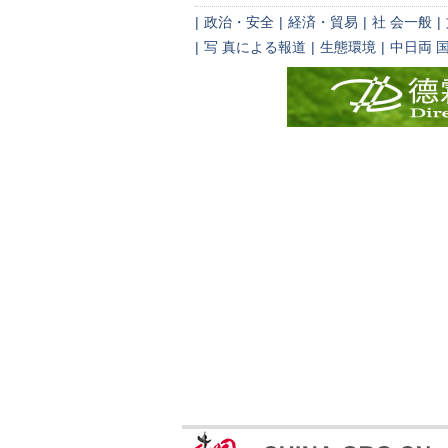
|
政治・安全
|
経済・貿易
|
社 会一般
|
|
写 真による報道
|
生態環境
|
中日両 