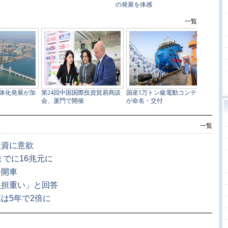
一覧
投資に意欲
までに16兆元に
公開車
負担重い」と回答
は5年で2倍に