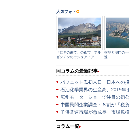
同コラムの最新記事
バフェット氏初来日 日本への
石油化学業界の生産高、2015年
広州モーターショーで注目の初
中国民間企業調査：８割が「税
子供関連市場が急成長 市場規模
コラム一覧