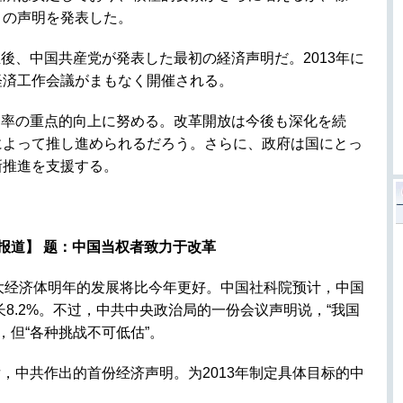
との声明を発表した。
後、中国共産党が発表した最初の経済声明だ。2013年に
経済工作会議がまもなく開催される。
効率の重点的向上に努める。改革開放は今後も深化を続
によって推し進められるだろう。さらに、政府は国にとっ
新推進を支援する。
日报道】 题：中国当权者致力于改革
大经济体明年的发展将比今年更好。中国社科院预计，中国
长8.2%。不过，中共中央政治局的一份会议声明说，“我国
，但“各种挑战不可低估”。
，中共作出的首份经济声明。为2013年制定具体目标的中