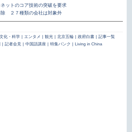
ーネットのコア技術の突破を要求
解除 ２７種類の会社は対象外
文化・科学
|
エンタメ
|
観光
|
北京五輪
|
政府白書
|
記事一覧
国
|
記者会見
|
中国語講座
|
特集バンク
|
Living in China