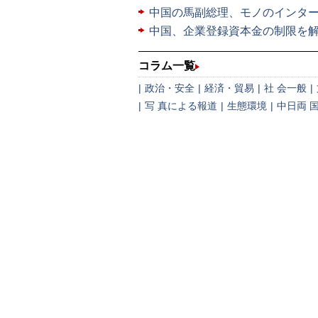
中国の馬副総理、モノのインタ
中国、企業登録資本金の制限を
コラム一覧
|
政治・安全
|
経済・貿易
|
社 会一般
|
|
写 真による報道
|
生態環境
|
中日両 