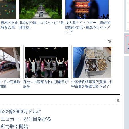
一覧
22億2863万ドルに
「エコカー」が注目浴びる
引所で取引開始