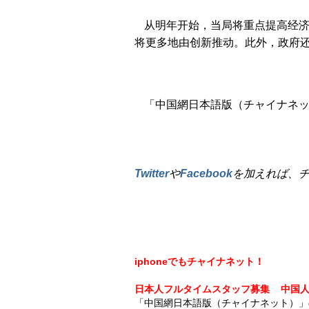
从明年开始，当局将重点提高经
将更多地由创新推动。此外，政府
「中国網日本語版（チャイナネット
Twitter
や
Facebook
を加えれば、
iphoneでもチャイナネット！
日本人フルタイムスタッフ募集
中国
「中国網日本語版（チャイナネット）」の記