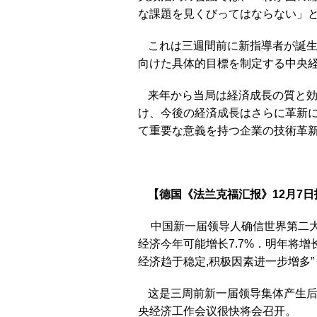
な課題を見くびってはならない」
これは三週間前に新指導者が誕生
向けた具体的目標を制定する中央
来年から当局は経済成長の質と
け、今後の経済成長はさらに革新
て重要な意義を持つ企業の技術革
【德国《法兰克福汇报》12月7
中国新一届领导人确信世界第二
经济今年可能增长7.7%．明年将增
经济趋于稳定,积极因素进一步增多”
这是三周前新一届领导集体产生后
央经济工作会议很快将会召开。