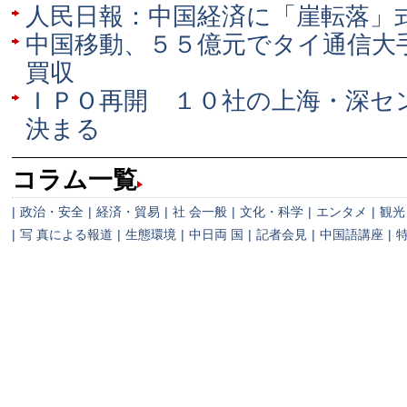
人民日報：中国経済に「崖転落」
中国移動、５５億元でタイ通信大
買収
ＩＰＯ再開 １０社の上海・深セ
決まる
コラム一覧
|
政治・安全
|
経済・貿易
|
社 会一般
|
文化・科学
|
エンタメ
|
観光
|
写 真による報道
|
生態環境
|
中日両 国
|
記者会見
|
中国語講座
|