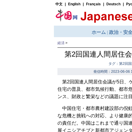
経済
>
第2回国連人間居住
タグ：第2回
発信時間：2023-06-06 1
第2回国連人間居住会議が5日、
住宅の普及、都市気候行動、都市
ンス、財政と繁栄などの議題に注
中国住宅・都市農村建設部の倪虹
な危機と挑戦への対応、より健康
の責任だ。中国はこれまで通り国
展イニシアチブと新都市アジェン