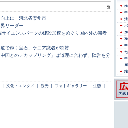
一覧
得向上に 河北省欒州市
済界リーダー
先端サイエンスパークの建設加速をめぐり国内外の識者
の道で輝く宝石、ケニア識者が称賛
「中国とのデカップリング」は道理に合わず、陣営を分
|
文化・エンタメ
|
観光
|
フォトギャラリー
|
生態
|