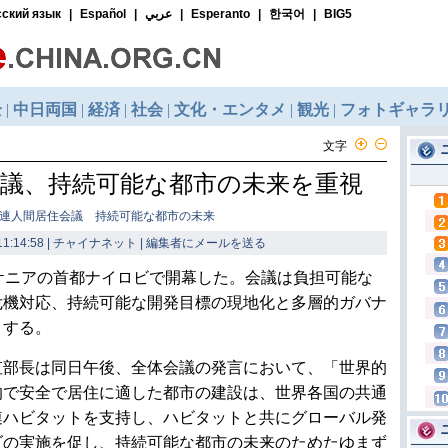
文字
会議、持続可能な都市の未来を重視
国連人間居住会議 持続可能な都市の未来
1:14:58 | チャイナネット |
編集者にメールを送る
ケニアの首都ナイロビで開幕した。会議は負担可能な
危機対応、持続可能な開発目標の現地化と多層的ガバナ
目する。
部長は同日午後、全体会議の発言において、「世界的
的で安全で居住に適した都市の建設は、世界各国の共通
連ハビタットを支持し、ハビタットと共にグローバル発
ダの実施を促し、持続可能な都市の未来のためたゆまず