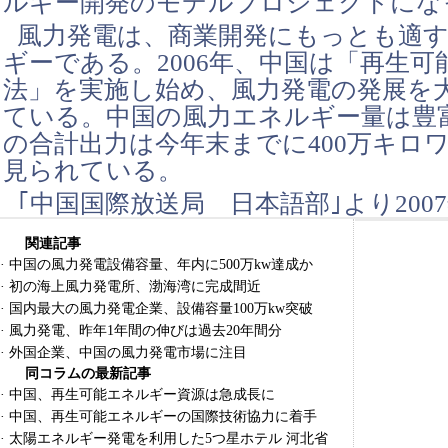
ルギー開発のモデルプロジェクトにな
風力発電は、商業開発にもっとも適
ギーである。2006年、中国は「再生
法」を実施し始め、風力発電の発展を
ている。中国の風力エネルギー量は豊
の合計出力は今年末までに400万キロ
見られている。
｢中国国際放送局 日本語部｣より2007
関連記事
·
中国の風力発電設備容量、年内に500万kw達成か
·
初の海上風力発電所、渤海湾に完成間近
·
国内最大の風力発電企業、設備容量100万kw突破
·
風力発電、昨年1年間の伸びは過去20年間分
·
外国企業、中国の風力発電市場に注目
同コラムの最新記事
·
中国、再生可能エネルギー資源は急成長に
·
中国、再生可能エネルギーの国際技術協力に着手
·
太陽エネルギー発電を利用した5つ星ホテル 河北省