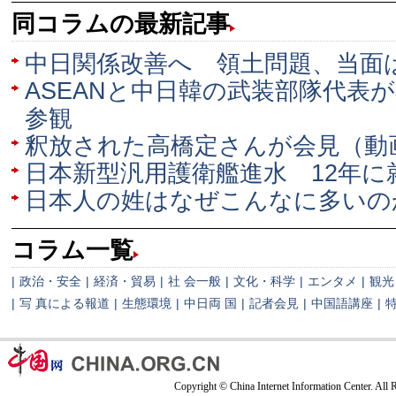
同コラムの最新記事
中日関係改善へ 領土問題、当面
ASEANと中日韓の武装部隊代表
参観
釈放された高橋定さんが会見（動
日本新型汎用護衛艦進水 12年に
日本人の姓はなぜこんなに多いの
コラム一覧
|
政治・安全
|
経済・貿易
|
社 会一般
|
文化・科学
|
エンタメ
|
観光
|
写 真による報道
|
生態環境
|
中日両 国
|
記者会見
|
中国語講座
|