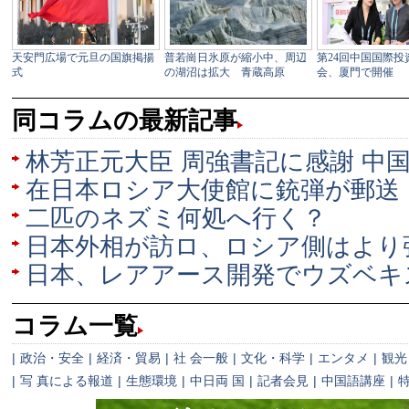
同コラムの最新記事
林芳正元大臣 周強書記に感謝 中
在日本ロシア大使館に銃弾が郵送
二匹のネズミ何処へ行く？
日本外相が訪ロ、ロシア側はより
日本、レアアース開発でウズベキ
コラム一覧
|
政治・安全
|
経済・貿易
|
社 会一般
|
文化・科学
|
エンタメ
|
観光
|
写 真による報道
|
生態環境
|
中日両 国
|
記者会見
|
中国語講座
|