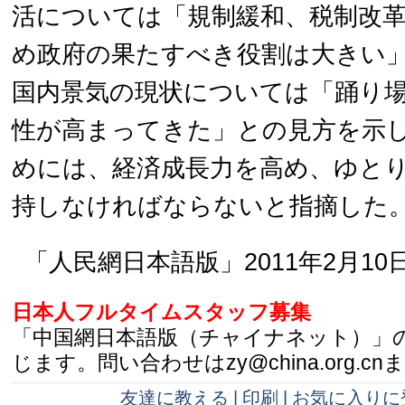
活については「規制緩和、税制改
め政府の果たすべき役割は大きい
国内景気の現状については「踊り
性が高まってきた」との見方を示
めには、経済成長力を高め、ゆと
持しなければならないと指摘した
「人民網日本語版」2011年2月10
日本人フルタイムスタッフ募集
「中国網日本語版（チャイナネット）」
じます。問い合わせはzy@china.org.cn
友達に教える
|
印刷
|
お気に入りに