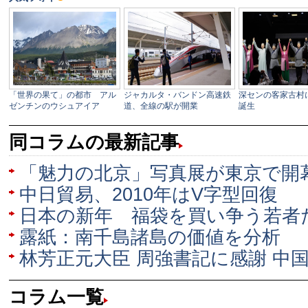
同コラムの最新記事
「魅力の北京」写真展が東京で開
中日貿易、2010年はV字型回復
日本の新年 福袋を買い争う若者
露紙：南千島諸島の価値を分析
林芳正元大臣 周強書記に感謝 中
コラム一覧