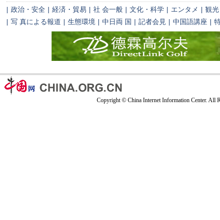
|
政治・安全
|
経済・貿易
|
社 会一般
|
文化・科学
|
エンタメ
|
観光
|
写 真による報道
|
生態環境
|
中日両 国
|
記者会見
|
中国語講座
|