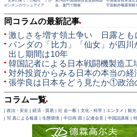
同コラムの最新記事
激しさを増す領土争い 日露とも
パンダの「比力」「仙女」が四川
出し期間は10年
韓国記者による日本戦闘機製造工
対外投資からみる日本の本当の経
張学良は日本をどう見たか①政治
コラム一覧
|
政治・安全
|
経済・貿易
|
社 会一般
|
文化・科学
|
エンタメ
|
観光
|
写 真による報道
|
生態環境
|
中日両 国
|
記者会見
|
中国語講座
|