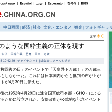
文字
のような国粋主義の正体を現す
： 安倍 国粋主義 悪魔 天皇 万歳
3 10:42:49 | チャイナネット |
編集者にメールを送る
主権回復の日」のイベントで「天皇陛下万歳！」の万歳三
れもしなかった。これには日本国内からも批判の声が上が
トが4月30日に伝えた。
の1952年4月28日に連合国軍総司令部（GHQ）による
するために設立された。安倍政府が公式的な記念イベント
。