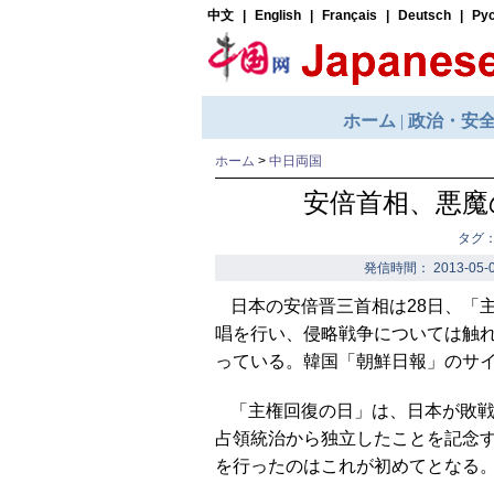
ホーム
>
中日両国
安倍首相、悪魔
タグ
発信時間： 2013-05-0
日本の安倍晋三首相は28日、「
唱を行い、侵略戦争については触
っている。韓国「朝鮮日報」のサイ
「主権回復の日」は、日本が敗戦後
占領統治から独立したことを記念
を行ったのはこれが初めてとなる