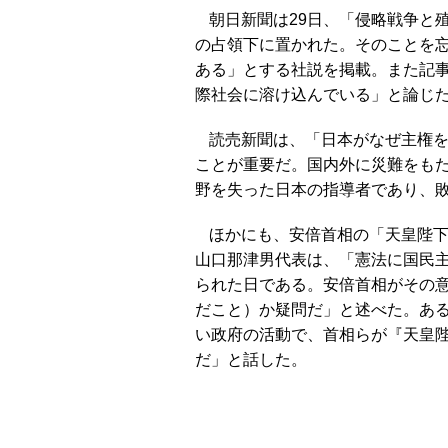
朝日新聞は29日、「侵略戦争と
の占領下に置かれた。そのことを
ある」とする社説を掲載。また記
際社会に溶け込んでいる」と論じ
読売新聞は、「日本がなぜ主権
ことが重要だ。国内外に災難をも
野を失った日本の指導者であり、
ほかにも、安倍首相の「天皇陛
山口那津男代表は、「憲法に国民
られた日である。安倍首相がその
だこと）か疑問だ」と述べた。あ
い政府の活動で、首相らが『天皇
だ」と話した。