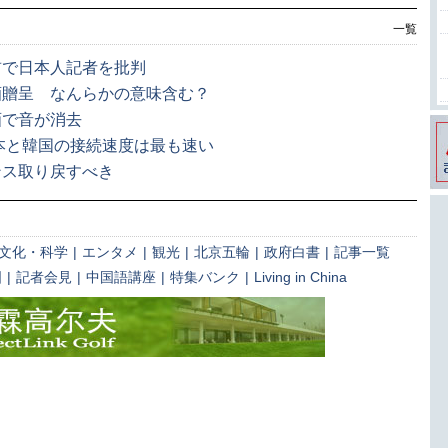
一覧
前で日本人記者を批判
酒贈呈 なんらかの意味含む？
画で音が消去
日本と韓国の接続速度は最も速い
ンス取り戻すべき
文化・科学
|
エンタメ
|
観光
|
北京五輪
|
政府白書
|
記事一覧
国
|
記者会見
|
中国語講座
|
特集バンク
|
Living in China