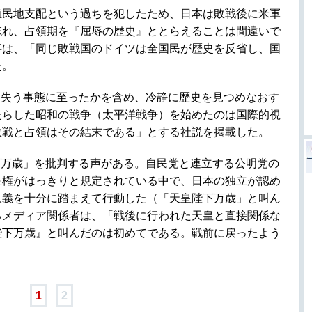
殖民地支配という過ちを犯したため、日本は敗戦後に米軍
忘れ、占領期を『屈辱の歴史』ととらえることは間違いで
事は、「同じ敗戦国のドイツは全国民が歴史を反省し、国
た。
を失う事態に至ったかを含め、冷静に歴史を見つめなおす
たらした昭和の戦争（太平洋戦争）を始めたのは国際的視
敗戦と占領はその結末である」とする社説を掲載した。
下万歳」を批判する声がある。自民党と連立する公明党の
主権がはっきりと規定されている中で、日本の独立が認め
意義を十分に踏まえて行動した（「天皇陛下万歳」と叫ん
るメディア関係者は、「戦後に行われた天皇と直接関係な
陛下万歳』と叫んだのは初めてである。戦前に戻ったよう
1
2