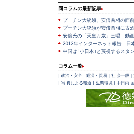
同コラムの最新記事
プーチン大統領、安倍首相の面
プーチン大統領が安倍首相に古
安倍氏の「天皇万歳」三唱 動
2012年インターネット報告 
中国は｢小日本｣と蔑視するスタ
コラム一覧
|
政治・安全
|
経済・貿易
|
社 会一般
|
|
写 真による報道
|
生態環境
|
中日両 