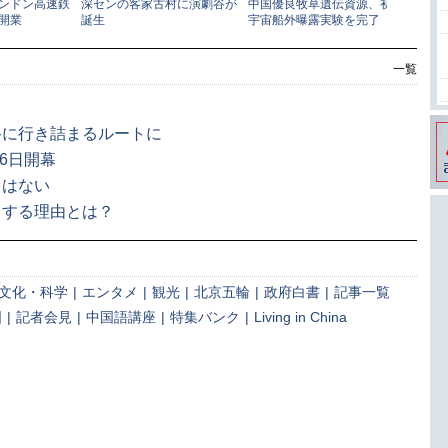
一覧
路に行き詰まるルートに
6日開幕
向はない
了する理由とは？
文化・科学
|
エンタメ
|
観光
|
北京五輪
|
政府白書
|
記事一覧
国
|
記者会見
|
中国語講座
|
特集バンク
|
Living in China