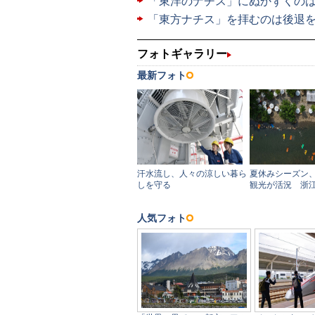
「東洋のナチス」にぬかずくの
「東方ナチス」を拝むのは後退