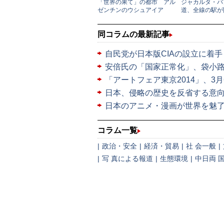
同コラムの最新記事
自民党が日本版CIAの設立に着手
安倍氏の「国家正常化」、袋小
「アートフェア東京2014」、3月
日本、侵略の歴史を反省する意
日本のアニメ・漫画が世界を魅
コラム一覧
|
政治・安全
|
経済・貿易
|
社 会一般
|
|
写 真による報道
|
生態環境
|
中日両 