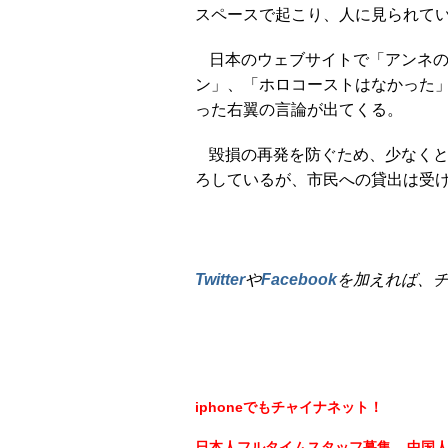
スペースで起こり、人に見られて
日本のウェブサイトで「アンネ
ン」、「ホロコーストはなかった
った右翼の言論が出てくる。
毀損の再発を防ぐため、少なくと
ろしているが、市民への貸出は受
Twitter
や
Facebook
を加えれば、
iphoneでもチャイナネット！
日本人フルタイムスタッフ募集
中国