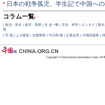
日本の戦争孤児、半生記で中国へ
コラム一覧
|
政治・安全
|
経済・貿易
|
社 会一般
|
文化・科学
|
エンタメ
|
観光
覧
|
写 真による報道
|
生態環境
|
中日両 国
|
記者会見
|
中国語講座
|