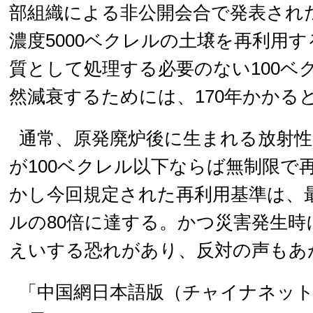
部組織による非公開会合で発表され
濃度5000ベクレルの土壌を再利用
質として処理する必要のない100ベ
然減衰するためには、170年かかる
通常、原発廃炉後に生まれる放射性
が100ベクレル以下ならば無制限で
かし今回規定された再利用基準は、最
ルの80倍に達する。かつ災害発生時
えいする恐れがあり、反対の声もあ
「中国網日本語版（チャイナネット）