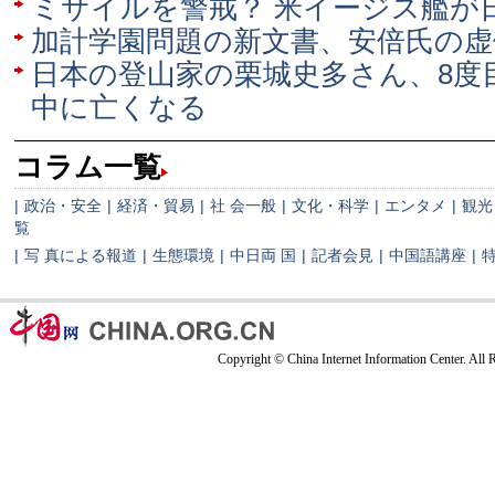
ミサイルを警戒？ 米イージス艦が
加計学園問題の新文書、安倍氏の虚
日本の登山家の栗城史多さん、8度
中に亡くなる
コラム一覧
|
政治・安全
|
経済・貿易
|
社 会一般
|
文化・科学
|
エンタメ
|
観光
覧
|
写 真による報道
|
生態環境
|
中日両 国
|
記者会見
|
中国語講座
|