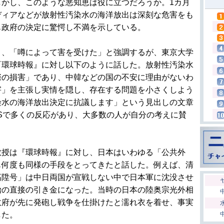
しかし、このような悪知恵は役に立つだろうか。1カ月
ディアなどが放射性汚染水の海洋放出は深刻な危害をも
も政府の決定に驚愕し不満を示している。
、「噂によって害を受けた」と強調するが、東京大学
『環球時報』に対し以下のように話した。放射性汚染水
際の損害」であり、中韓などの国の不安に理由がないわ
害」を主張し実情を隠し、存在する問題を小さくしよう
染水の海洋放出決定に抗議します」という見出しの文章
Sで多くの反応があり、大多数の人が自分の考えに賛
授は『環球時報』に対し、日本はいわゆる「公共外
も何度も同様の手段をとってきたと話した。例えば、清
高陞号」は中日両国が宣戦しない中で日本軍に沈没させ
始の直接の引き金になった。当時の日本の陸奥宗光外相
政府が先に発砲し戦争を仕掛けたと濡れ衣を着せ、事実
した。