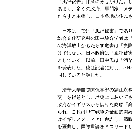
「風評被害」作業にみせかけた。
あまり、多くの政府、専門家、メ
たらすと主張し、日本各地の住民
日本は口では「風評被害」であり
総合文化研究科の田中駿介学者は
の海洋放出がもたらす危害は「実
けではない。日本政府は「風評被
としている。以前、田中氏は「汚
を発表した。彼は記者に対し、SN
同していると話した。
清華大学国際関係学部の劉江永教
交」を得意とし、歴史上において
政府がイギリスから借りた商船「
られ、これは甲午戦争の全面的開
はイギリスメディアに遊説し、清
を歪曲し、国際世論をミスリード