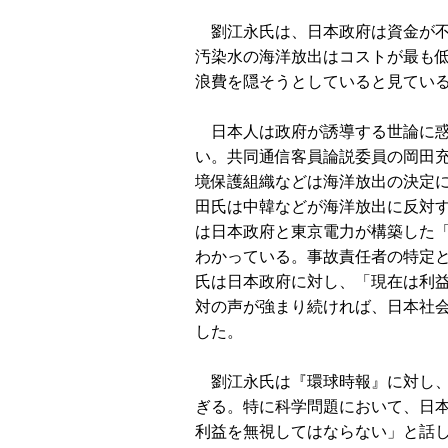
劉江永氏は、日本政府は資金が不
汚染水の海洋放出はコストが最も
浪費を隠そうとしていると見てい
日本人は政府が誘導する世論に惑
い。共同通信客員論説委員の岡田
境保護組織などは海洋放出の決定
田氏は中韓などが海洋放出に反対
は日本政府と東京電力が構築した
わかっている。事故責任者の特定
氏は日本政府に対し、「現在は利
対の声が強まり続ければ、日本社
した。
劉江永氏は『環球時報』に対し、
ぎる。特に科学問題において、日
利益を無視してはならない」と話