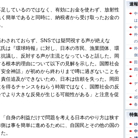
足しているのではなく、有効にお金を使わず、放射性
低く簡単であると同時に、納税者から受け取ったお金の
る。
わされておらず、SNSでは疑問視する声が絶えな
充氏は『環球時報』に対し、日本の市民、漁業団体、環
に抗議し、反対する声が主流となっていると話した。岡
する根本的理由について以下の見解を示した。国際社会
「安全神話」が初めから終わりまで噂に過ぎないことを
と責任追及ができないため、日本は信頼を失った。岡田
益を得るチャンスをねらう時期ではなく、国際社会の反
会でより大きな反発が生じる可能性がある」と注意を促
「自身の利益だけで問題を考える日本のやり方は狭す
本側は事を簡単に進めるために、自国民とその他の国の
した。