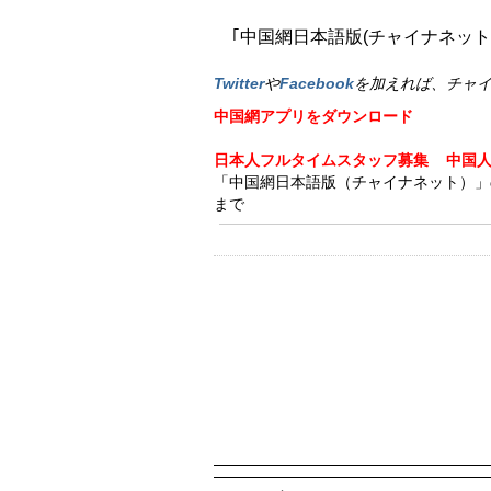
｢中国網日本語版(チャイナネット)｣
Twitter
や
Facebook
を加えれば、チャ
中国網アプリをダウンロード
日本人フルタイムスタッフ募集
中国
「中国網日本語版（チャイナネット）」の記事
まで