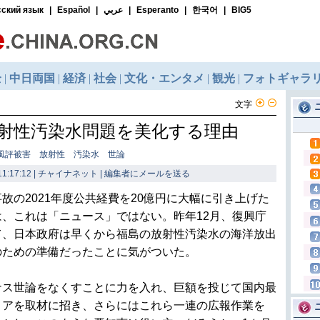
文字
射性汚染水問題を美化する理由
風評被害 放射性 汚染水 世論
1:17:12 | チャイナネット |
編集者にメールを送る
の2021年度公共経費を20億円に大幅に引き上げた
、これは「ニュース」ではない。昨年12月、復興庁
て、日本政府は早くから福島の放射性汚染水の海洋放出
のための準備だったことに気がついた。
ス世論をなくすことに力を入れ、巨額を投じて国内最
ィアを取材に招き、さらにはこれら一連の広報作業を