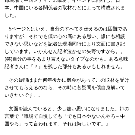
録現場で中国メディアの取材、イベントに同行し、日
本、中国にいる各関係者の取材などによって構成されま
した。
5ページとはいえ、自分のすべてを伝えるのは困難であ
りますが、それでも僕の心の底にある思い、誰にも相談
できない思いなどを記者は現場同行により文面に書き記
しています。いかんせん記者泣かせの矢野ですから。。
(笑)自分の事をあまり言えないタイプなのかも。ある意味
記者さんに『？』を残した部分もあるかもしれません。
その疑問はまた何年後かに機会があってこの取材を受け
させてもらえるのなら、その時に各疑問を僕自身解いて
いきたいです。。
文面を読んでいると、少し熱い思いになりました。姉の
言葉で『職場で自慢しても「でも日本やないんやろ～中
国やろ」って言われます。それは悔しいです。』