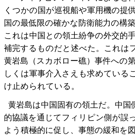
くつかの国が巡視船や軍用機の提
国の最低限の確かな防衛能力の構
これは中国との領土紛争の外交的
補完するものだと述べた。これは
黄岩島（スカボロー礁）事件への
しくは軍事介入さえも求めている
け止められている。
黄岩島は中国固有の領土だ。中国
的協議を通じてフィリピン側が誤
よう積極的に促し、事態の緩和を