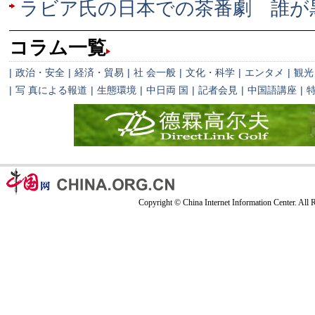
ラビア氏の日本での茶番劇 誰が
コラム一覧
|
政治・安全
|
経済・貿易
|
社 会一般
|
文化・科学
|
エンタメ
|
観光
|
写 真による報道
|
生態環境
|
中日両 国
|
記者会見
|
中国語講座
|