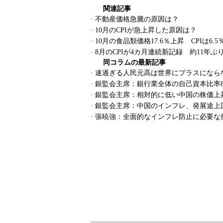
関連記事
·
不動産価格急騰の原因は？
·
10月のCPIが急上昇した原因は？
·
10月の食品類価格17.6％上昇 CPIは6
·
8月のCPIが4カ月連続新記録 約11年
同コラムの最新記事
·
速過ぎる人民元高は世界にプラスになら
·
銀監会主席：銀行業全体の自己資本比率
·
銀監会主席：相対的に低い中国の株価上
·
銀監会主席：中国のインフレ、発展途上
·
張暁強：全面的なインフレ防止に必要な