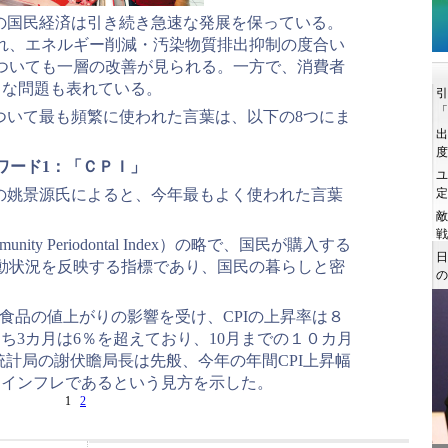
国の国民経済は引き続き急速な発展を保っている。
れ、エネルギー削減・汚染物質排出抑制の度合い
ついても一層の改善が見られる。一方で、消費者
きな問題も表れている。
について最も頻繁に使われた言葉は、以下の8つにま
ワード1：「ＣＰＩ」
の姚景源氏によると、今年最もよく使われた言葉
ty Periodontal Index）の略で、国民が購入する
動状況を反映する指標であり、国民の暮らしと密
食品の値上がりの影響を受け、CPIの上昇率は８
ち3カ月は6％を超えており、10月までの１０カ月
家統計局の謝伏瞻局長は先般、今年の年間CPI上昇幅
かなインフレであるという見方を示した。
1
2