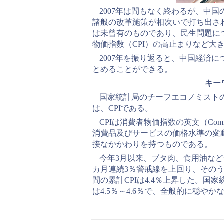
2007年は間もなく終わるが、中
諸般の改革施策が相次いで打ち出さ
は未曾有のものであり、民生問題に
物価指数（CPI）の高止まりなど大
2007年を振り返ると、中国経済
とめることができる。
キー
国家統計局のチーフエコノミスト
は、CPIである。
CPIは消費者物価指数の英文（Communi
消費品及びサービスの価格水準の変
接なかかわりを持つものである。
今年3月以来、ブタ肉、食用油など
カ月連続3％警戒線を上回り、そのう
間の累計CPIは4.4％上昇した。国
は4.5％～4.6％で、全般的に穏や