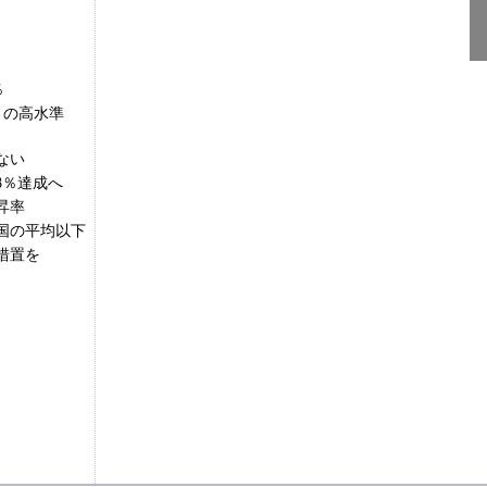
.5％
ぶりの高水準
ない
8％達成へ
昇率
国の平均以下
措置を