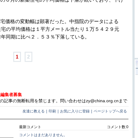
住宅価格の変動幅は顕著だった。中指院のデータによる
住宅の平均価格は１平方メートル当たり１万５４２９元
前年同期に比べ２．５３％下落している。
1
2
人編集者募集
事の無断転用を禁じます。問い合わせはzy@china.org.cnまで
友達に教える
|
印刷
|
お気に入りに登録
|
ページトップへ戻る
最新コメント
コメント数:
0
コメントはまだありません。