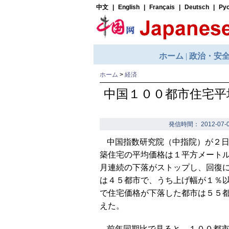
ホーム
>
経済
中国１００都市住宅平
発信時間： 2012-07-0
中国指数研究院（中指院）が２
築住宅の平均価格は１平方メート
月連続の下落がストップし、回復
は４５都市で、うち上げ幅が１％
で住宅価格が下落した都市は５５
えた。
前年同期比で見ると、１００都