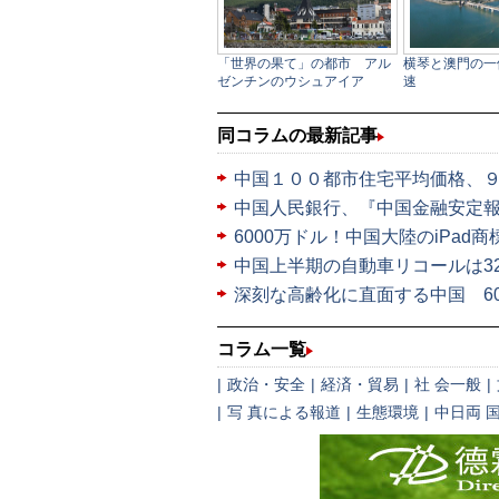
同コラムの最新記事
中国１００都市住宅平均価格、
中国人民銀行、『中国金融安定
6000万ドル！中国大陸のiPad
中国上半期の自動車リコールは3
深刻な高齢化に直面する中国 60
コラム一覧
|
政治・安全
|
経済・貿易
|
社 会一般
|
|
写 真による報道
|
生態環境
|
中日両 