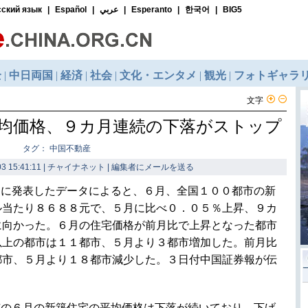
文字
均価格、９カ月連続の下落がストップ
タグ： 中国不動産
3 15:41:11 | チャイナネット |
編集者にメールを送る
日に発表したデータによると、６月、全国１００都市の新
ル当たり８６８８元で、５月に比べ０．０５％上昇、９カ
に向かった。６月の住宅価格が前月比で上昇となった都市
以上の都市は１１都市、５月より３都市増加した。前月比
都市、５月より１８都市減少した。３日付中国証券報が伝
市の６月の新築住宅の平均価格は下落が続いており、下げ