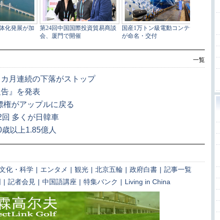
一覧
９カ月連続の下落がストップ
報告』を発表
商標権がアップルに戻る
2回 多くが日韓車
歳以上1.85億人
文化・科学
|
エンタメ
|
観光
|
北京五輪
|
政府白書
|
記事一覧
国
|
記者会見
|
中国語講座
|
特集バンク
|
Living in China